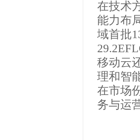
在技术方
能力布
域首批
29.2EF
移动云
理和智
在市场
务与运