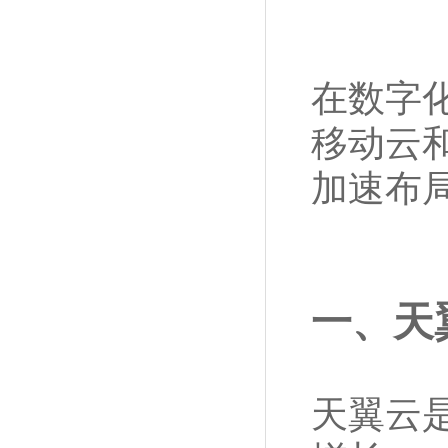
在数字
移动云
加速布
一、天
天翼云