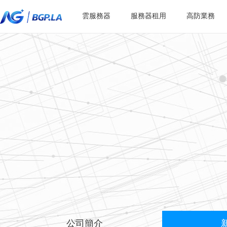
雲服務器
服務器租用
高防業務
公司簡介