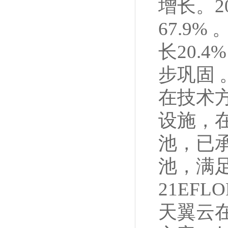
增长。2
67.9
长20.
步巩固 
在技术
设施，
池，已
池，满
21EFLO
天翼云