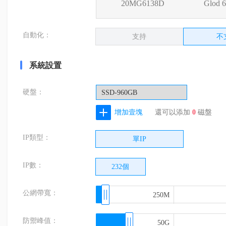
20MG6138D
Glod 
自動化：
支持
不
系統設置
硬盤：
SSD-960GB
增加壹塊
還可以添加
0
磁盤
IP類型：
單IP
IP數：
232個
公網帶寬：
250M
250M
防禦峰值：
50G
50G