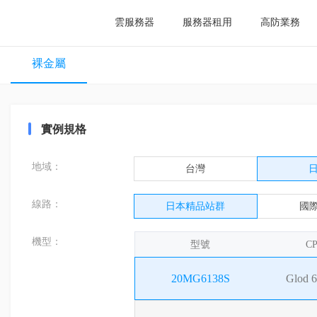
雲服務器
服務器租用
高防業務
裸金屬
實例規格
地域：
台灣
線路：
日本精品站群
國際
機型：
型號
C
20MG6138S
Glod 