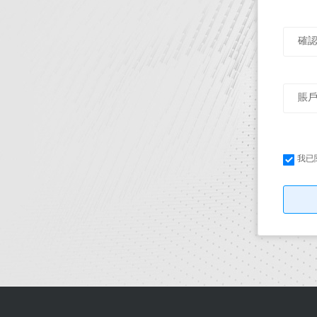
確
賬
我已