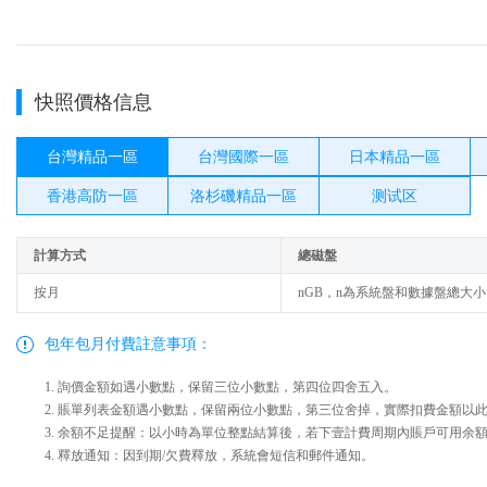
快照價格信息
台灣精品一區
台灣國際一區
日本精品一區
香港高防一區
洛杉磯精品一區
测试区
計算方式
總磁盤
按月
nGB，n為系統盤和數據盤總大小
包年包月付費註意事項：
1. 詢價金額如遇小數點，保留三位小數點，第四位四舍五入。
2. 賬單列表金額遇小數點，保留兩位小數點，第三位舍掉，實際扣費金額以
3. 余額不足提醒：以小時為單位整點結算後，若下壹計費周期內賬戶可用余
4. 釋放通知：因到期/欠費釋放，系統會短信和郵件通知。