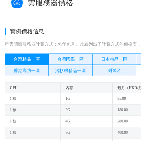
雲服務器價格
實例價格信息
星雲國際服務器計費方式：包年包月。此處列出了計費方式的價格表，其
台灣精品一區
台灣國際一區
日本精品一區
香港高防一區
洛杉磯精品一區
测试区
CPU
內存
包月（HKD/
1 核
1G
85.00
1 核
2G
180.00
1 核
4G
280.00
1 核
8G
400.00